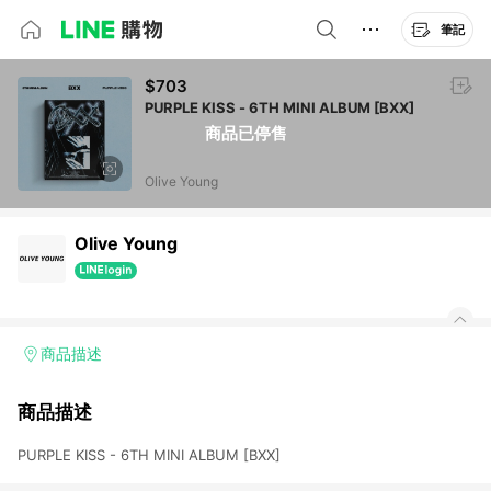
筆記
$703
PURPLE KISS - 6TH MINI ALBUM [BXX]
商品已停售
Olive Young
Olive Young
商品描述
商品描述
PURPLE KISS - 6TH MINI ALBUM [BXX]