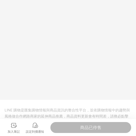
LINE 購物是匯集購物情報與商品資訊的整合性平台，並依購物情報中的趨勢與
風格做合作網路商家的延伸商品推薦，商品資料更新會有時間差，請務必點擊
商品至各合作網路商家，確認現售價與購物條件，一切資訊以合作廠商網頁為
商品已停售
準。
加入筆記
設定到價通知