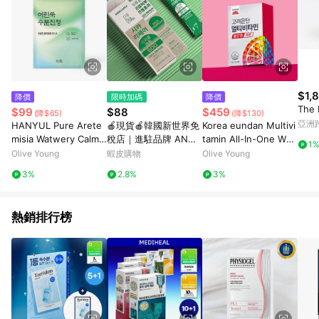
$1,
降價
限時加碼
降價
The 
$99
$88
$459
(降$65)
(降$130)
亞洲
HANYUL Pure Arete
🍎現貨🍎韓國新世界免
Korea eundan Multivi
Pinko
misia Watwery Calmin
稅店｜進駐品牌 ANGE
tamin All-In-One Wo
1
g Wrapping Mask Sh
LLOOKA-CICA 積雪草
men 30 Tablets (1-m
Olive Young
蝦皮購物
Olive Young
eet 1P
微金十精華 2mlx5入組
onth supply)
3%
2.8%
3%
熱銷排行榜