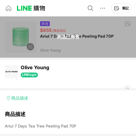
筆記
降價
$655
(降$295)
Ariul 7 Days Tea Tree Peeling Pad 70P
商品已停售
Olive Young
Olive Young
商品描述
商品描述
Ariul 7 Days Tea Tree Peeling Pad 70P