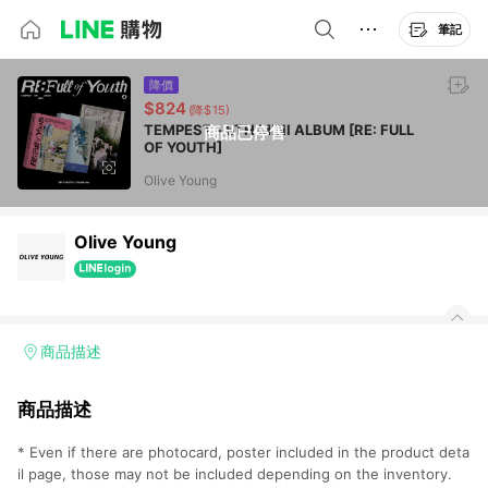
筆記
降價
$824
(降$15)
TEMPEST - 5TH MINI ALBUM [RE: FULL
商品已停售
OF YOUTH]
Olive Young
Olive Young
商品描述
商品描述
* Even if there are photocard, poster included in the product deta
il page, those may not be included depending on the inventory.