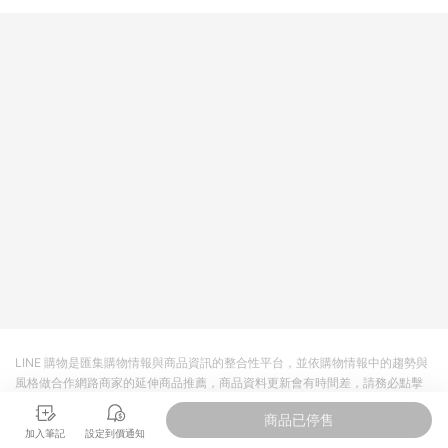
LINE 購物是匯集購物情報與商品資訊的整合性平台，並依購物情報中的趨勢與
風格做合作網路商家的延伸商品推薦，商品資料更新會有時間差，請務必點擊
商品至各合作網路商家，確認現售價與購物條件，一切資訊以合作廠商網頁為
商品已停售
準。
加入筆記
設定到價通知