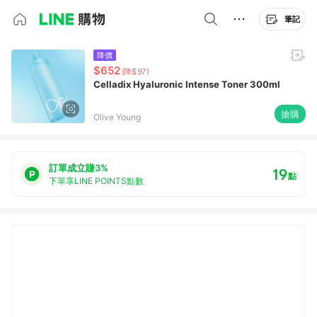
筆記
降價
$652
(降$97)
Celladix Hyaluronic Intense Toner 300ml
搶購
Olive Young
訂單成立賺3%
19
點
下單享LINE POINTS點數