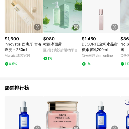
$1,600
$980
$1,450
$86
Innovatis 西班牙 青春
輕顏潔面露
DECORTE黛珂水晶蜜
No
喚洗 - 250ml
糖嫩膚乳200ml
霧
亞洲跨境設計購物平台
Pinkoi
Marais 瑪黑家居
新光三越skm online
亞洲
1%
Pinko
0.5%
1%
1
熱銷排行榜