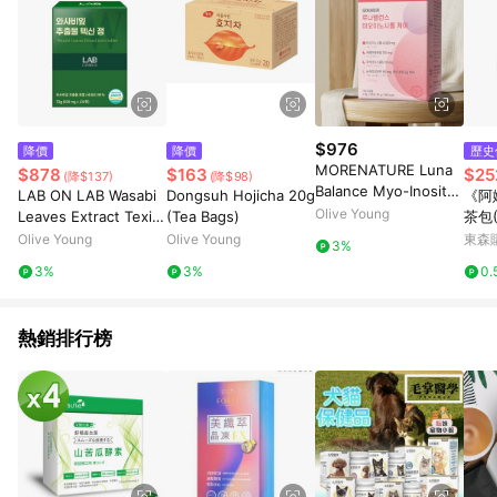
$976
降價
降價
歷史
MORENATURE Luna
$878
$163
$25
(降$137)
(降$98)
Balance Myo-Inositol
LAB ON LAB Wasabi
Dongsuh Hojicha 20g
《阿
Care 30 Sticks (15-da
Olive Young
Leaves Extract Texin
(Tea Bags)
茶包(
y supply)
Tablet 120 Tablets (2
Olive Young
Olive Young
東森購
3%
-month supply)
3%
3%
0.
熱銷排行榜