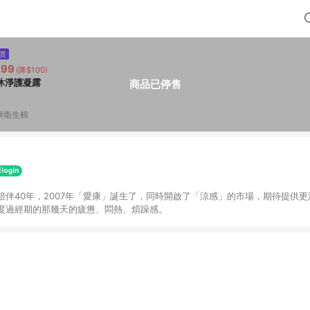
價
499
(降$100)
沐淨護凝露
商品已停售
康衛生棉
陪伴40年，2007年「愛康」誕生了，同時開啟了「涼感」的市場，期待提供
度過經期的那幾天的疲憊、悶熱、煩躁感。