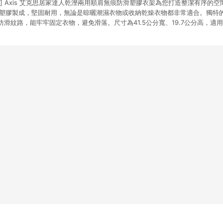
] Axis 艾克思居家達人乾溼兩用順肩無痕防滑塑膠衣架為您打造整潔有序的
P塑膠製成，堅固耐用，無論是晾曬潮濕衣物或收納乾燥衣物都非常適合。獨特
滑紋路，能牢牢固定衣物，避免滑落。尺寸為41.5公分寬、19.7公分高，適