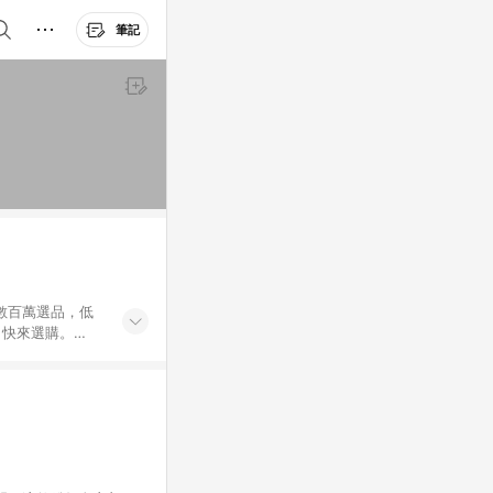
筆記
外數百萬選品，低
，快來選購。
送，想買就能買。