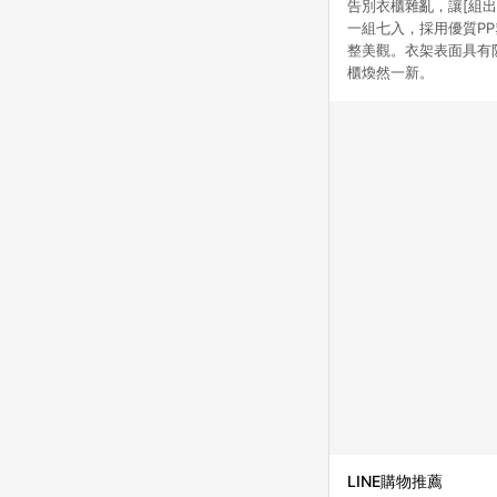
告別衣櫃雜亂，讓[組出
一組七入，採用優質P
整美觀。衣架表面具有防
櫃煥然一新。
LINE購物推薦