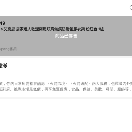
49
Axis 艾克思 居家達人乾溼兩用順肩無痕防滑塑膠衣架 粉紅色 1組
商品已停售
upang 酷澎
 酷澎
天天低價，你的日常所需都在酷澎 〈火箭跨境〉〈火箭速配〉兩大服務，包羅國內
送到府。挑戰市場最低價，再享免運優惠，食品、保健、美妝、母嬰、服飾等
免運 加入WOW會員告別湊免運，火箭速配、火箭跨境優質選品不限金額快速配