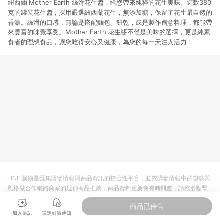
紐西蘭 Mother Earth 絲滑花生醬，給您帶來純粹的花生美味。這款380
克的罐裝花生醬，採用嚴選紐西蘭花生，無添加糖，保留了花生最自然的
香濃。絲滑的口感，無論是搭配麵包、餅乾，或是製作創意料理，都能帶
來豐富的味覺享受。Mother Earth 花生醬不僅是美味的選擇，更是純素
食者的理想食品，讓您吃得安心又健康，為您的每一天注入活力！
LINE 購物是匯集購物情報與商品資訊的整合性平台，並依購物情報中的趨勢與
風格做合作網路商家的延伸商品推薦，商品資料更新會有時間差，請務必點擊
商品至各合作網路商家，確認現售價與購物條件，一切資訊以合作廠商網頁為
商品已停售
準。
加入筆記
設定到價通知