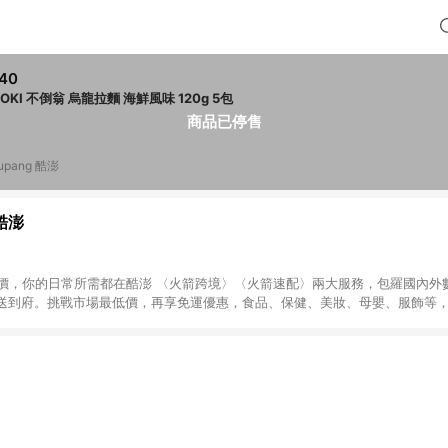
40
OTOKI 不倒翁 烏龍拉麵 海鮮風味 120g 5包
商品已停售
upang 酷澎
 酷澎
天天低價，你的日常所需都在酷澎 〈火箭跨境〉〈火箭速配〉兩大服務，包羅國內
送到府。挑戰市場最低價，再享免運優惠，食品、保健、美妝、母嬰、服飾等
免運 加入WOW會員告別湊免運，火箭速配、火箭跨境優質選品不限金額快速配