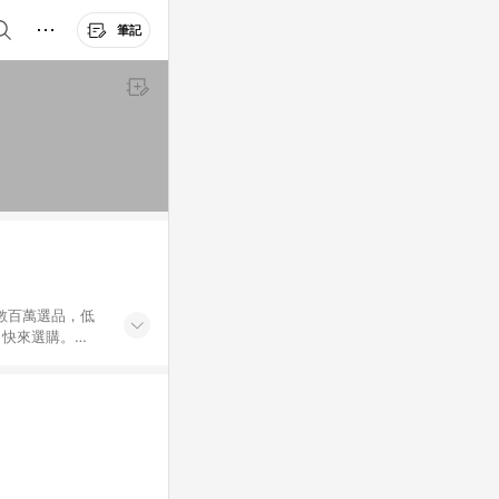
筆記
外數百萬選品，低
，快來選購。
送，想買就能買。