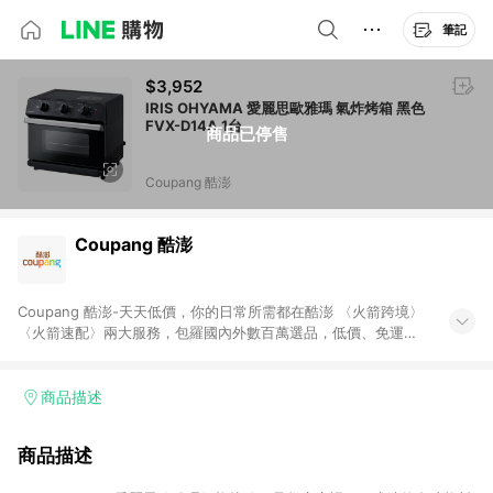
筆記
$3,952
IRIS OHYAMA 愛麗思歐雅瑪 氣炸烤箱 黑色
FVX-D14A 1台
商品已停售
Coupang 酷澎
Coupang 酷澎
Coupang 酷澎-天天低價，你的日常所需都在酷澎 〈火箭跨境〉
〈火箭速配〉兩大服務，包羅國內外數百萬選品，低價、免運，
隔日出貨直送到府。挑戰市場最低價，再享免運優惠，食品、保
健、美妝、母嬰、服飾等，快來選購。 WOW！會員 無條件免運
加入WOW會員告別湊免運，火箭速配、火箭跨境優質選品不限金
商品描述
額快速配送，想買就能買。
商品描述