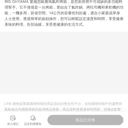
IRIS OHYAMA 愛麗思歐雅瑪氣炸烤箱，是您廚房裡不可或缺的多功能料
理幫手。它不僅僅是一台烤箱，更結合了氣炸鍋、烤吐司機和果乾機的功
能，一機多用，節省空間。14公升的容量恰到好處，適合小家庭或單身
人士使用。透過簡單的旋鈕操作，您可以輕鬆設定溫度和時間，享受健康
美味的料理。告別油膩，享受更健康的生活方式。
LINE 購物是匯集購物情報與商品資訊的整合性平台，並依購物情報中的趨勢與
風格做合作網路商家的延伸商品推薦，商品資料更新會有時間差，請務必點擊
商品至各合作網路商家，確認現售價與購物條件，一切資訊以合作廠商網頁為
商品已停售
準。
加入筆記
設定到價通知