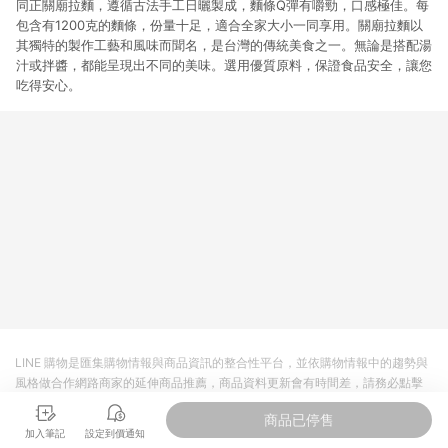
同正關廟拉麵，遵循古法手工日曬製成，麵條Q彈有嚼勁，口感極佳。每
包含有1200克的麵條，份量十足，適合全家大小一同享用。關廟拉麵以
其獨特的製作工藝和風味而聞名，是台灣的傳統美食之一。無論是搭配湯
汁或拌醬，都能呈現出不同的美味。選用優質原料，保證食品安全，讓您
吃得安心。
LINE 購物是匯集購物情報與商品資訊的整合性平台，並依購物情報中的趨勢與
風格做合作網路商家的延伸商品推薦，商品資料更新會有時間差，請務必點擊
商品至各合作網路商家，確認現售價與購物條件，一切資訊以合作廠商網頁為
商品已停售
準。
加入筆記
設定到價通知