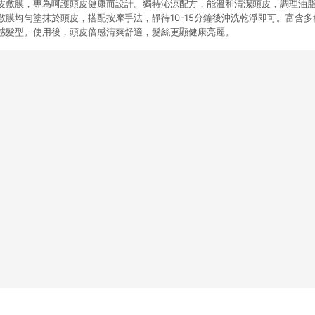
皮敷膜，專為呵護頭皮健康而設計。獨特沁涼配方，能溫和清潔頭皮，調理油
敷膜均勻塗抹於頭皮，搭配按摩手法，靜待10-15分鐘後沖洗乾淨即可。富含
感髮型。使用後，頭皮倍感清爽舒適，髮絲更顯健康亮麗。