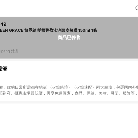
449
EILEEN GRACE 妍霓絲 髮根豐盈沁涼頭皮敷膜 150ml 1條
商品已停售
upang 酷澎
 酷澎
天天低價，你的日常所需都在酷澎 〈火箭跨境〉〈火箭速配〉兩大服務，包羅國內
送到府。挑戰市場最低價，再享免運優惠，食品、保健、美妝、母嬰、服飾等
免運 加入WOW會員告別湊免運，火箭速配、火箭跨境優質選品不限金額快速配