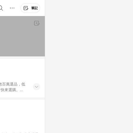
筆記
外數百萬選品，低
，快來選購。
送，想買就能買。