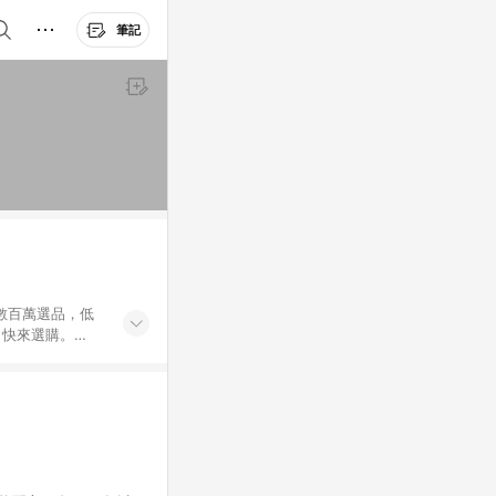
筆記
外數百萬選品，低
，快來選購。
送，想買就能買。