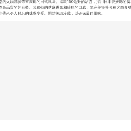
您的火鍋體驗帶來濃郁的日式風味。這款150毫升的沾醬，採用日本愛媛縣的傳統
作高品質的芝麻醬。其獨特的芝麻香氣和醇厚的口感，能完美提升各種火鍋食
能帶來令人難忘的味覺享受。開封後請冷藏，以確保最佳風味。