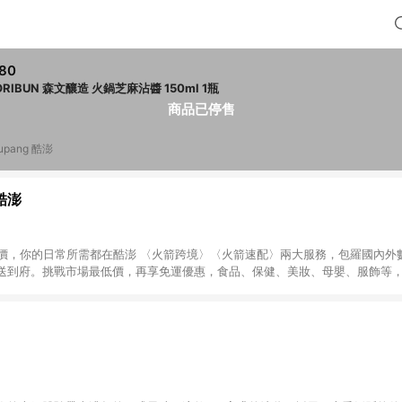
80
MORIBUN 森文釀造 火鍋芝麻沾醬 150ml 1瓶
商品已停售
upang 酷澎
 酷澎
天天低價，你的日常所需都在酷澎 〈火箭跨境〉〈火箭速配〉兩大服務，包羅國內
送到府。挑戰市場最低價，再享免運優惠，食品、保健、美妝、母嬰、服飾等
免運 加入WOW會員告別湊免運，火箭速配、火箭跨境優質選品不限金額快速配