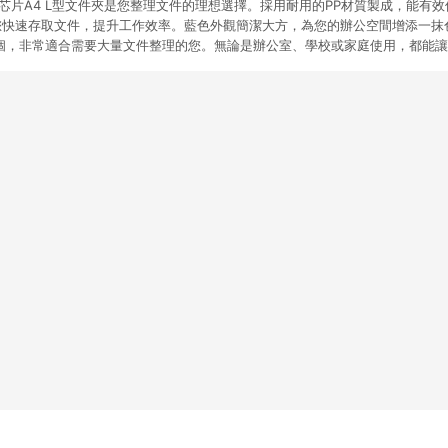
on彩色芯片A4 L型文件夾是您整理文件的理想選擇。採用耐用的PP材質製成，能
您快速存取文件，提升工作效率。藍色外觀簡潔大方，為您的辦公空間增添一抹
0個，非常適合需要大量文件整理的您。無論是辦公室、學校或家庭使用，都能