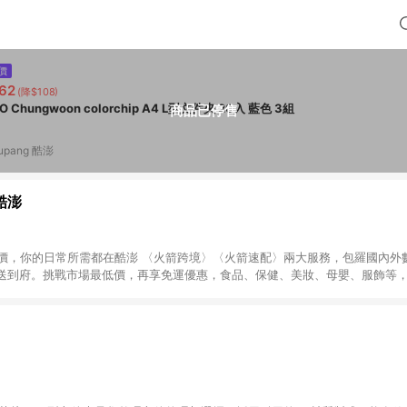
價
62
(降$108)
ECO Chungwoon colorchip A4 L型文件夾 20入 藍色 3組
商品已停售
upang 酷澎
 酷澎
天天低價，你的日常所需都在酷澎 〈火箭跨境〉〈火箭速配〉兩大服務，包羅國內
送到府。挑戰市場最低價，再享免運優惠，食品、保健、美妝、母嬰、服飾等
免運 加入WOW會員告別湊免運，火箭速配、火箭跨境優質選品不限金額快速配