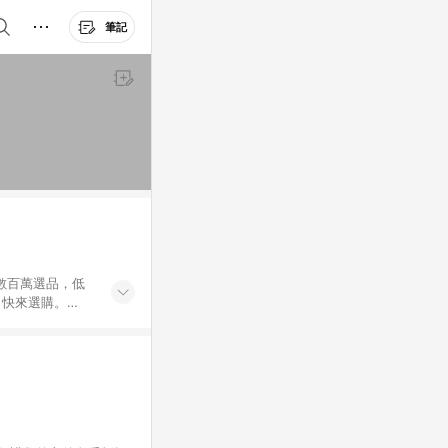
筆記
外數百萬選品，低
，快來選購。
送，想買就能買。