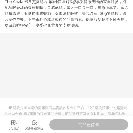
The Chala 裸食燕麥脆片 (肉桂口味) 讓您享受健康美味的零食體驗，搭
配溫暖香甜的肉桂風味，口感酥脆，讓人一口接一口，無負擔享受。富含
膳食纖維，有助於腸胃蠕動，促進消化吸收。每包含有230g的脆片，適
合當作早餐、下午茶點心或運動後的能量補充。裸食燕麥脆片不僅美味，
更讓您吃得安心，享受健康零食的幸福滋味。
LINE 購物是匯集購物情報與商品資訊的整合性平台，並依購物情報中的趨勢與
風格做合作網路商家的延伸商品推薦，商品資料更新會有時間差，請務必點擊
商品至各合作網路商家，確認現售價與購物條件，一切資訊以合作廠商網頁為
商品已停售
準。
加入筆記
設定到價通知