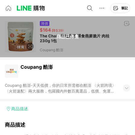
筆記
降價
$164
(降$39)
The Chala 蕎拉燕麥 裸食燕麥脆片 肉桂
商品已停售
230g 1包
Coupang 酷澎
Coupang 酷澎
Coupang 酷澎-天天低價，你的日常所需都在酷澎 〈火箭跨境〉
〈火箭速配〉兩大服務，包羅國內外數百萬選品，低價、免運，
隔日出貨直送到府。挑戰市場最低價，再享免運優惠，食品、保
健、美妝、母嬰、服飾等，快來選購。 WOW！會員 無條件免運
加入WOW會員告別湊免運，火箭速配、火箭跨境優質選品不限金
商品描述
額快速配送，想買就能買。
商品描述