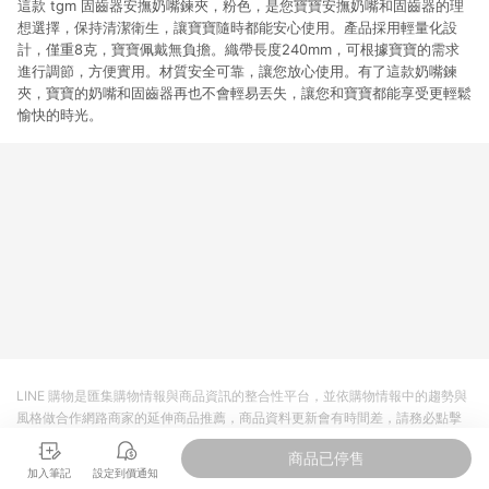
這款 tgm 固齒器安撫奶嘴鍊夾，粉色，是您寶寶安撫奶嘴和固齒器的理
想選擇，保持清潔衛生，讓寶寶隨時都能安心使用。產品採用輕量化設
計，僅重8克，寶寶佩戴無負擔。織帶長度240mm，可根據寶寶的需求
進行調節，方便實用。材質安全可靠，讓您放心使用。有了這款奶嘴鍊
夾，寶寶的奶嘴和固齒器再也不會輕易丟失，讓您和寶寶都能享受更輕鬆
愉快的時光。
LINE 購物是匯集購物情報與商品資訊的整合性平台，並依購物情報中的趨勢與
風格做合作網路商家的延伸商品推薦，商品資料更新會有時間差，請務必點擊
商品至各合作網路商家，確認現售價與購物條件，一切資訊以合作廠商網頁為
商品已停售
準。
加入筆記
設定到價通知