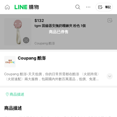
筆記
$132
tgm 固齒器安撫奶嘴鍊夾 粉色 1個
商品已停售
Coupang 酷澎
Coupang 酷澎
Coupang 酷澎-天天低價，你的日常所需都在酷澎 〈火箭跨境〉
〈火箭速配〉兩大服務，包羅國內外數百萬選品，低價、免運，
隔日出貨直送到府。挑戰市場最低價，再享免運優惠，食品、保
健、美妝、母嬰、服飾等，快來選購。 WOW！會員 無條件免運
加入WOW會員告別湊免運，火箭速配、火箭跨境優質選品不限金
商品描述
額快速配送，想買就能買。
商品描述