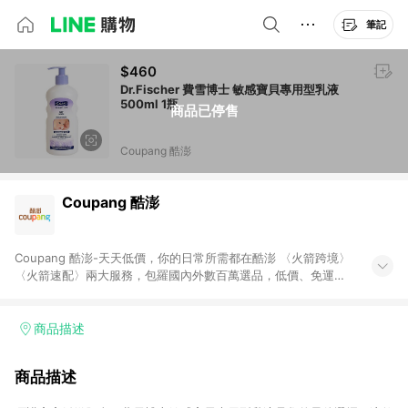
筆記
$460
Dr.Fischer 費雪博士 敏感寶貝專用型乳液
500ml 1瓶
商品已停售
Coupang 酷澎
Coupang 酷澎
Coupang 酷澎-天天低價，你的日常所需都在酷澎 〈火箭跨境〉
〈火箭速配〉兩大服務，包羅國內外數百萬選品，低價、免運，
隔日出貨直送到府。挑戰市場最低價，再享免運優惠，食品、保
健、美妝、母嬰、服飾等，快來選購。 WOW！會員 無條件免運
加入WOW會員告別湊免運，火箭速配、火箭跨境優質選品不限金
商品描述
額快速配送，想買就能買。
商品描述