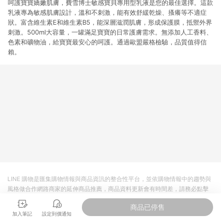
呵護寶寶嬌嫩肌膚，費雪博士敏感寶貝專用型乳液是您的最佳選擇。這款
乳液專為敏感肌膚設計，溫和不刺激，能有效舒緩乾燥、搔癢等不適症
狀。富含維生素E和維生素B5，能深層滋潤肌膚，形成保護膜，抵禦外界
刺激。500ml大容量，一罐滿足寶寶的日常護膚需求。無添加人工香料、
色素和礦物油，給寶寶最安心的呵護。通過歐盟嚴格檢驗，品質值得信
賴。
LINE 購物是匯集購物情報與商品資訊的整合性平台，並依購物情報中的趨勢與
風格做合作網路商家的延伸商品推薦，商品資料更新會有時間差，請務必點擊
商品至各合作網路商家，確認現售價與購物條件，一切資訊以合作廠商網頁為
商品已停售
準。
加入筆記
設定到價通知