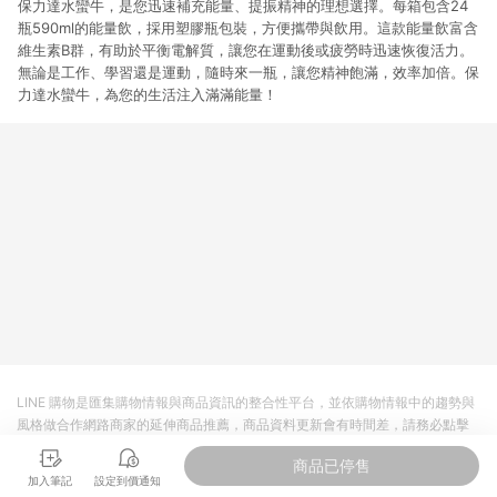
保力達水蠻牛，是您迅速補充能量、提振精神的理想選擇。每箱包含24
瓶590ml的能量飲，採用塑膠瓶包裝，方便攜帶與飲用。這款能量飲富含
維生素B群，有助於平衡電解質，讓您在運動後或疲勞時迅速恢復活力。
無論是工作、學習還是運動，隨時來一瓶，讓您精神飽滿，效率加倍。保
力達水蠻牛，為您的生活注入滿滿能量！
LINE 購物是匯集購物情報與商品資訊的整合性平台，並依購物情報中的趨勢與
風格做合作網路商家的延伸商品推薦，商品資料更新會有時間差，請務必點擊
商品至各合作網路商家，確認現售價與購物條件，一切資訊以合作廠商網頁為
商品已停售
準。
加入筆記
設定到價通知