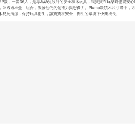
 PLUMP款，一套36入，是專為幼兒設計的安全積木玩具，讓寶寶在玩樂時也能安
，並透過堆疊、組合，激發他們的創造力與想像力。Plump款積木尺寸適中，
木易於清潔，保持玩具衛生，讓寶寶在安全、衛生的環境下快樂成長。