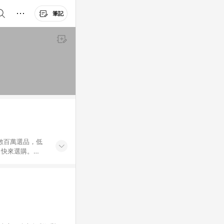
筆記
外數百萬選品，低
，快來選購。
送，想買就能買。