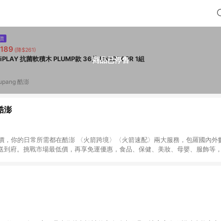
價
,189
(降$261)
UNiPLAY 抗菌軟積木 PLUMP款 36片 UN1036PR 1組
商品已停售
upang 酷澎
 酷澎
天天低價，你的日常所需都在酷澎 〈火箭跨境〉〈火箭速配〉兩大服務，包羅國內
送到府。挑戰市場最低價，再享免運優惠，食品、保健、美妝、母嬰、服飾等
免運 加入WOW會員告別湊免運，火箭速配、火箭跨境優質選品不限金額快速配