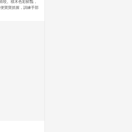
心啃咬。積木色彩鮮豔，
方便寶寶抓握，訓練手部