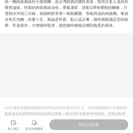
統一麵肉燥風味特大號袋麵，是台灣經典的國民美食，陪伴許多人成長的
懷舊滋味。特製的肉燥風味油包，香氣濃郁，搭配Q彈有嚼勁的麵條，只
需熱水沖泡三分鐘，就能輕鬆享用一碗熱騰騰、香氣四溢的肉燥麵。每袋
含有五包麵，份量十足，無論是宵夜、點心或正餐，隨時都能滿足您的味
蕾。常溫保存，方便隨時取用，讓您隨時都能品嚐到熟悉的美味。
LINE 購物是匯集購物情報與商品資訊的整合性平台，並依購物情報中的趨勢與
風格做合作網路商家的延伸商品推薦，商品資料更新會有時間差，請務必點擊
商品至各合作網路商家，確認現售價與購物條件，一切資訊以合作廠商網頁為
商品已停售
準。
加入筆記
設定到價通知