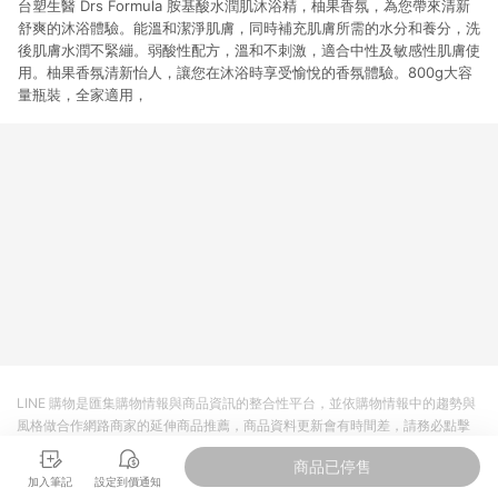
台塑生醫 Drs Formula 胺基酸水潤肌沐浴精，柚果香氛，為您帶來清新
舒爽的沐浴體驗。能溫和潔淨肌膚，同時補充肌膚所需的水分和養分，洗
後肌膚水潤不緊繃。弱酸性配方，溫和不刺激，適合中性及敏感性肌膚使
用。柚果香氛清新怡人，讓您在沐浴時享受愉悅的香氛體驗。800g大容
量瓶裝，全家適用，
LINE 購物是匯集購物情報與商品資訊的整合性平台，並依購物情報中的趨勢與
風格做合作網路商家的延伸商品推薦，商品資料更新會有時間差，請務必點擊
商品至各合作網路商家，確認現售價與購物條件，一切資訊以合作廠商網頁為
商品已停售
準。
加入筆記
設定到價通知