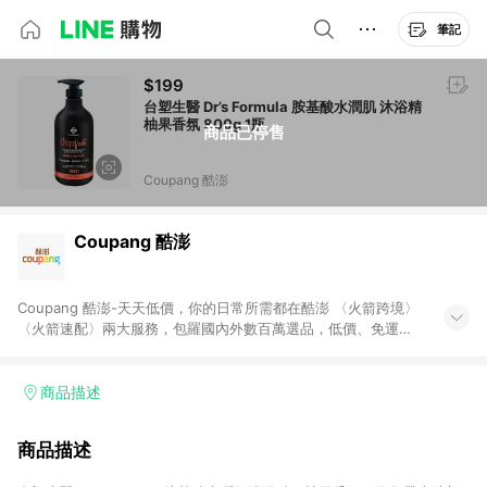
筆記
$199
台塑生醫 Dr’s Formula 胺基酸水潤肌 沐浴精
柚果香氛 800g 1瓶
商品已停售
Coupang 酷澎
Coupang 酷澎
Coupang 酷澎-天天低價，你的日常所需都在酷澎 〈火箭跨境〉
〈火箭速配〉兩大服務，包羅國內外數百萬選品，低價、免運，
隔日出貨直送到府。挑戰市場最低價，再享免運優惠，食品、保
健、美妝、母嬰、服飾等，快來選購。 WOW！會員 無條件免運
加入WOW會員告別湊免運，火箭速配、火箭跨境優質選品不限金
商品描述
額快速配送，想買就能買。
商品描述