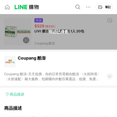
筆記
降價
$529
(降$60)
LIVI 優活 抽取式擦手紙 1入 20包
商品已停售
Coupang 酷澎
Coupang 酷澎
Coupang 酷澎-天天低價，你的日常所需都在酷澎 〈火箭跨境〉
〈火箭速配〉兩大服務，包羅國內外數百萬選品，低價、免運，
隔日出貨直送到府。挑戰市場最低價，再享免運優惠，食品、保
健、美妝、母嬰、服飾等，快來選購。 WOW！會員 無條件免運
加入WOW會員告別湊免運，火箭速配、火箭跨境優質選品不限金
商品描述
額快速配送，想買就能買。
商品描述