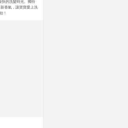
愉快的洗髮時光。獨特
清新香氣，讓寶寶愛上洗
始！