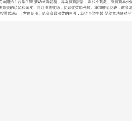
從頭開始！台塑生醫 嬰幼童洗髮精，專為寶寶設計，溫和不刺激，讓寶寶享受
潔寶寶的頭髮和頭皮，同時滋潤髮絲，使頭髮柔順亮麗。添加雛菊花香，散發
裝，按壓式設計，方便使用。給寶寶最溫柔的呵護，就從台塑生醫 嬰幼童洗髮精開