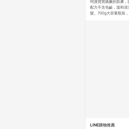
呵護寶寶嬌嫩的肌膚，
配方不含皂鹼，溫和清
髮。700g大容量瓶
LINE購物推薦