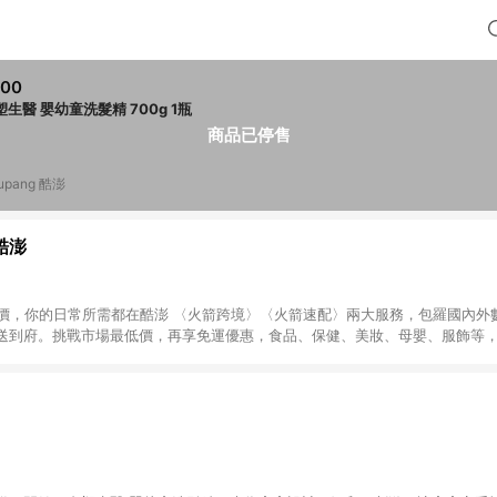
200
台塑生醫 嬰幼童洗髮精 700g 1瓶
商品已停售
upang 酷澎
 酷澎
天天低價，你的日常所需都在酷澎 〈火箭跨境〉〈火箭速配〉兩大服務，包羅國內
送到府。挑戰市場最低價，再享免運優惠，食品、保健、美妝、母嬰、服飾等
免運 加入WOW會員告別湊免運，火箭速配、火箭跨境優質選品不限金額快速配