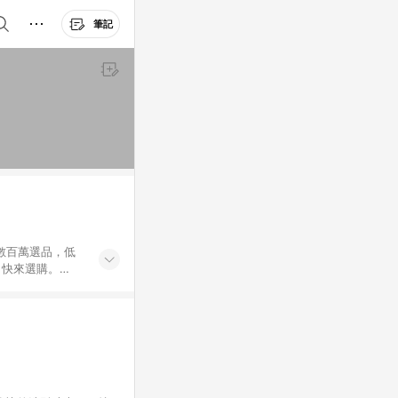
筆記
外數百萬選品，低
，快來選購。
送，想買就能買。