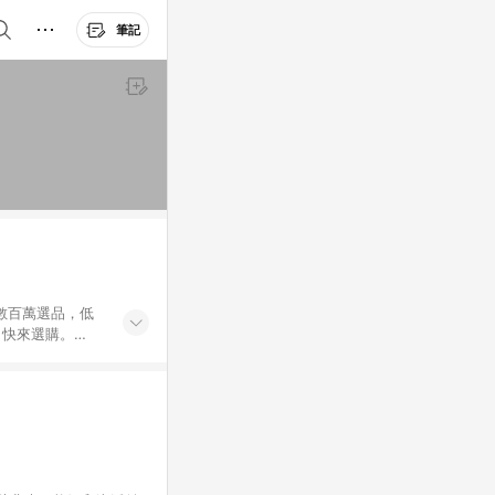
筆記
外數百萬選品，低
，快來選購。
送，想買就能買。