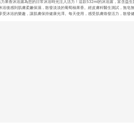
麥活力果香沐浴露為您的日常沐浴時光注入活力！這款532ml的沐浴露，富含益
沐浴後感到肌膚柔嫩保濕，散發淡淡的葡萄柚果香。經皮膚科醫生測試，無皂
享受沐浴的樂趣，讓肌膚保持健康光澤。每天使用，感受肌膚煥發活力，散發