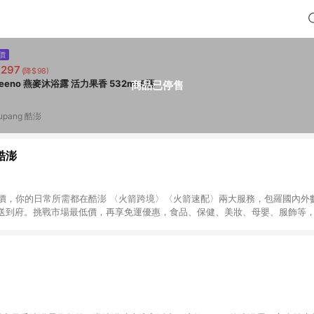
價
,297
(降$98)
Aveeno 燕麥沐浴露 活力果香 532ml 5瓶
商品已停售
upang 酷澎
 酷澎
天天低價，你的日常所需都在酷澎 〈火箭跨境〉〈火箭速配〉兩大服務，包羅國內
送到府。挑戰市場最低價，再享免運優惠，食品、保健、美妝、母嬰、服飾等
免運 加入WOW會員告別湊免運，火箭速配、火箭跨境優質選品不限金額快速配