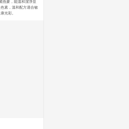
生菌燕麥，能溫和潔淨並
無色素，溫和配方適合敏
健康光彩。