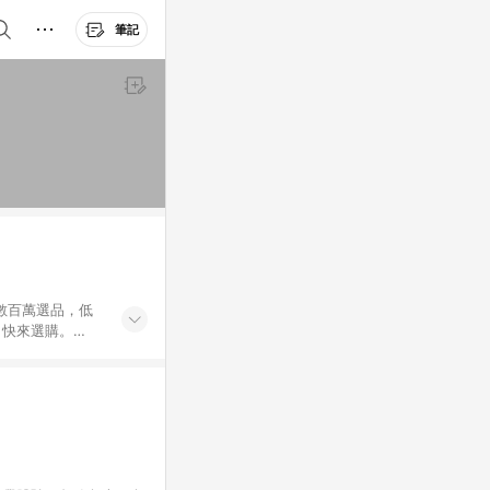
筆記
外數百萬選品，低
，快來選購。
送，想買就能買。