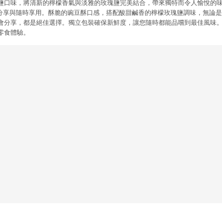
鹽口味，將清新的檸檬香氣與淡雅的玫瑰鹽完美結合，帶來獨特而令人愉悅的味
便分享與隨時享用。酥脆的豌豆酥口感，搭配酸甜鹹香的檸檬玫瑰鹽調味，無論
會分享，都是絕佳選擇。獨立包裝確保新鮮度，讓您隨時都能品嚐到最佳風味
零食體驗。