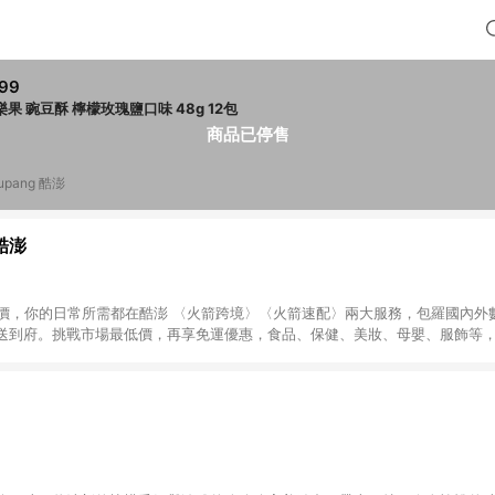
99
可樂果 豌豆酥 檸檬玫瑰鹽口味 48g 12包
商品已停售
upang 酷澎
 酷澎
天天低價，你的日常所需都在酷澎 〈火箭跨境〉〈火箭速配〉兩大服務，包羅國內
送到府。挑戰市場最低價，再享免運優惠，食品、保健、美妝、母嬰、服飾等
免運 加入WOW會員告別湊免運，火箭速配、火箭跨境優質選品不限金額快速配