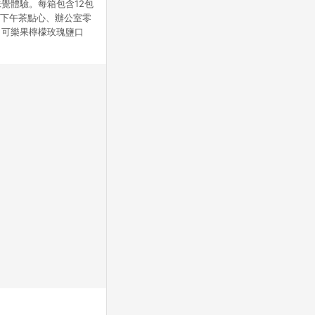
覺體驗。每箱包含12包
是下午茶點心、辦公室零
。可樂果檸檬玫瑰鹽口