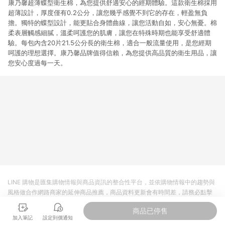
康乃馨超薄蝶型衛生棉，為您提供舒適安心的經期體驗。這款衛生棉採用
超薄設計，厚度僅有0.2公分，讓您幾乎感覺不到它的存在，輕盈無負
擔。獨特的蝶型設計，能更貼合身體曲線，讓您活動自如，安心無憂。棉
柔表層觸感細膩，溫柔呵護您的肌膚，讓您在特殊時期也能享受舒適體
驗。每包內含20片21.5公分長的衛生棉，適合一般流量使用，是您經期
呵護的理想選擇。康乃馨品牌值得信賴，為您提供高品質的衛生用品，讓
您安心度過每一天。
LINE 購物是匯集購物情報與商品資訊的整合性平台，並依購物情報中的趨勢與
風格做合作網路商家的延伸商品推薦，商品資料更新會有時間差，請務必點擊
商品至各合作網路商家，確認現售價與購物條件，一切資訊以合作廠商網頁為
商品已停售
準。
加入筆記
設定到價通知