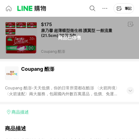
筆記
$175
康乃馨 超薄蝶型衛生棉 護翼型 一般流量
(21.5cm) 20片 5包
商品已停售
Coupang 酷澎
Coupang 酷澎
Coupang 酷澎-天天低價，你的日常所需都在酷澎 〈火箭跨境〉
〈火箭速配〉兩大服務，包羅國內外數百萬選品，低價、免運，
隔日出貨直送到府。挑戰市場最低價，再享免運優惠，食品、保
健、美妝、母嬰、服飾等，快來選購。 WOW！會員 無條件免運
加入WOW會員告別湊免運，火箭速配、火箭跨境優質選品不限金
商品描述
額快速配送，想買就能買。
商品描述