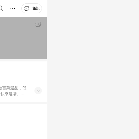
筆記
外數百萬選品，低
，快來選購。
送，想買就能買。