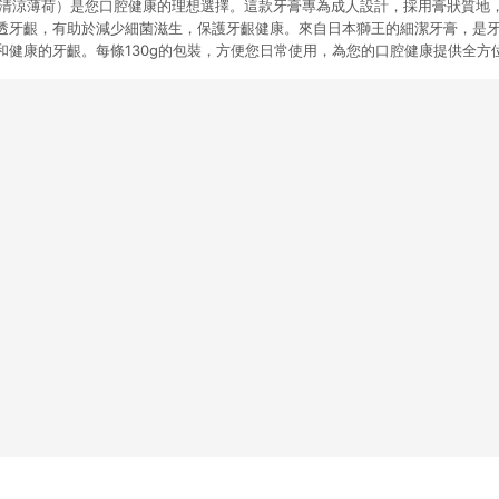
（清涼薄荷）是您口腔健康的理想選擇。這款牙膏專為成人設計，採用膏狀質地
透牙齦，有助於減少細菌滋生，保護牙齦健康。來自日本獅王的細潔牙膏，是
和健康的牙齦。每條130g的包裝，方便您日常使用，為您的口腔健康提供全方