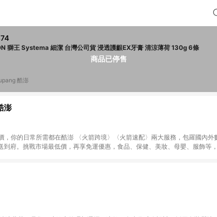
74
LION 獅王 Systema 細潔 台灣公司貨 浸透護齦EX牙膏 清涼薄荷 130g 6條
商品已停售
upang 酷澎
 酷澎
天天低價，你的日常所需都在酷澎 〈火箭跨境〉〈火箭速配〉兩大服務，包羅國內
送到府。挑戰市場最低價，再享免運優惠，食品、保健、美妝、母嬰、服飾等
免運 加入WOW會員告別湊免運，火箭速配、火箭跨境優質選品不限金額快速配