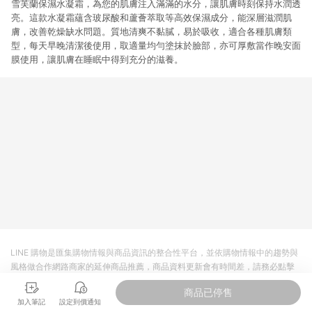
雪芙蘭保濕水凝霜，為您的肌膚注入滿滿的水分，讓肌膚時刻保持水潤透
亮。這款水凝霜蘊含玻尿酸和蘆薈萃取等高效保濕成分，能深層滋潤肌
膚，改善乾燥缺水問題。質地清爽不黏膩，易於吸收，適合各種肌膚類
型，每天早晚清潔後使用，取適量均勻塗抹於臉部，亦可厚敷當作晚安面
膜使用，讓肌膚在睡眠中得到充分的滋養。
LINE 購物是匯集購物情報與商品資訊的整合性平台，並依購物情報中的趨勢與
風格做合作網路商家的延伸商品推薦，商品資料更新會有時間差，請務必點擊
商品至各合作網路商家，確認現售價與購物條件，一切資訊以合作廠商網頁為
商品已停售
準。
加入筆記
設定到價通知