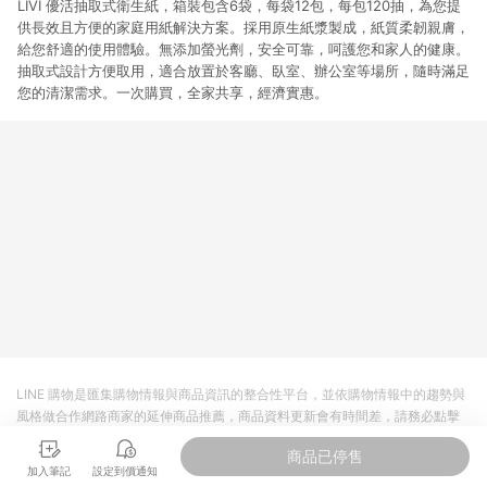
LIVI 優活抽取式衛生紙，箱裝包含6袋，每袋12包，每包120抽，為您提
供長效且方便的家庭用紙解決方案。採用原生紙漿製成，紙質柔韌親膚，
給您舒適的使用體驗。無添加螢光劑，安全可靠，呵護您和家人的健康。
抽取式設計方便取用，適合放置於客廳、臥室、辦公室等場所，隨時滿足
您的清潔需求。一次購買，全家共享，經濟實惠。
LINE 購物是匯集購物情報與商品資訊的整合性平台，並依購物情報中的趨勢與
風格做合作網路商家的延伸商品推薦，商品資料更新會有時間差，請務必點擊
商品至各合作網路商家，確認現售價與購物條件，一切資訊以合作廠商網頁為
商品已停售
準。
加入筆記
設定到價通知