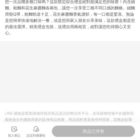
想一次品嚐多種口味嗎？這款限定綜合禮盒絕對能滿足您的味蕾！內含細
麵、粗麵和花生麻醬麵各兩包，讓您一次享受三種不同口感的麵條。細麵
滑順Q彈，粗麵勁道十足，花生麻醬麵香氣濃郁，每一口都是驚喜。無論
是想簡單快速地解決一餐，或是想與家人朋友分享美味，這款禮盒都是您
的最佳選擇。精美禮盒包裝，送禮自用兩相宜，絕對讓您吃得開心又安
心。
LINE 購物是匯集購物情報與商品資訊的整合性平台，並依購物情報中的趨勢與
風格做合作網路商家的延伸商品推薦，商品資料更新會有時間差，請務必點擊
商品至各合作網路商家，確認現售價與購物條件，一切資訊以合作廠商網頁為
商品已停售
準。
加入筆記
設定到價通知