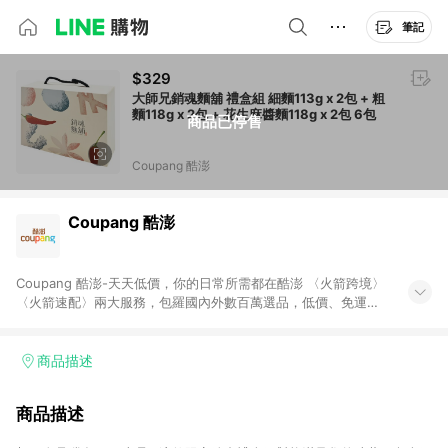
筆記
$329
大師兄銷魂麵舖 禮盒組 細麵113g x 2包 + 粗
麵118g x 2包 + 花生麻醬麵118g x 2包 6包
商品已停售
Coupang 酷澎
Coupang 酷澎
Coupang 酷澎-天天低價，你的日常所需都在酷澎 〈火箭跨境〉
〈火箭速配〉兩大服務，包羅國內外數百萬選品，低價、免運，
隔日出貨直送到府。挑戰市場最低價，再享免運優惠，食品、保
健、美妝、母嬰、服飾等，快來選購。 WOW！會員 無條件免運
加入WOW會員告別湊免運，火箭速配、火箭跨境優質選品不限金
商品描述
額快速配送，想買就能買。
商品描述