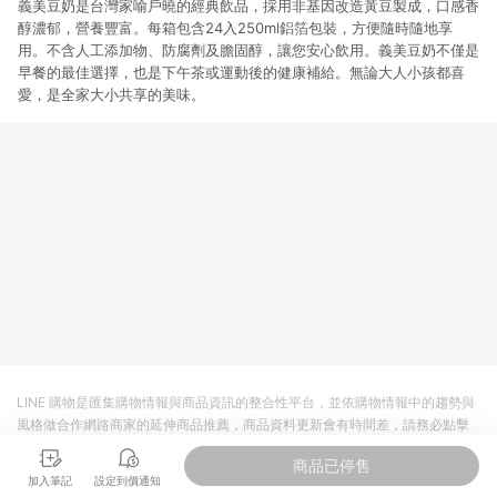
義美豆奶是台灣家喻戶曉的經典飲品，採用非基因改造黃豆製成，口感香
醇濃郁，營養豐富。每箱包含24入250ml鋁箔包裝，方便隨時隨地享
用。不含人工添加物、防腐劑及膽固醇，讓您安心飲用。義美豆奶不僅是
早餐的最佳選擇，也是下午茶或運動後的健康補給。無論大人小孩都喜
愛，是全家大小共享的美味。
LINE 購物是匯集購物情報與商品資訊的整合性平台，並依購物情報中的趨勢與
風格做合作網路商家的延伸商品推薦，商品資料更新會有時間差，請務必點擊
商品至各合作網路商家，確認現售價與購物條件，一切資訊以合作廠商網頁為
商品已停售
準。
加入筆記
設定到價通知