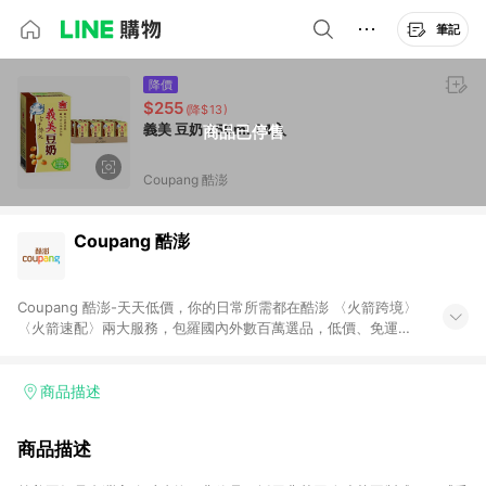
筆記
降價
$255
(降$13)
義美 豆奶 250ml 24入
商品已停售
Coupang 酷澎
Coupang 酷澎
Coupang 酷澎-天天低價，你的日常所需都在酷澎 〈火箭跨境〉
〈火箭速配〉兩大服務，包羅國內外數百萬選品，低價、免運，
隔日出貨直送到府。挑戰市場最低價，再享免運優惠，食品、保
健、美妝、母嬰、服飾等，快來選購。 WOW！會員 無條件免運
加入WOW會員告別湊免運，火箭速配、火箭跨境優質選品不限金
商品描述
額快速配送，想買就能買。
商品描述