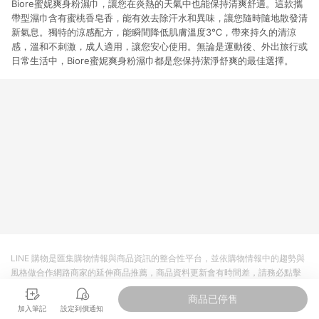
Biore蜜妮爽身粉濕巾，讓您在炎熱的天氣中也能保持清爽舒適。這款攜
帶型濕巾含有蜜桃香皂香，能有效去除汗水和異味，讓您隨時隨地散發清
新氣息。獨特的涼感配方，能瞬間降低肌膚溫度3℃，帶來持久的清涼
感，溫和不刺激，成人適用，讓您安心使用。無論是運動後、外出旅行或
日常生活中，Biore蜜妮爽身粉濕巾都是您保持潔淨舒爽的最佳選擇。
LINE 購物是匯集購物情報與商品資訊的整合性平台，並依購物情報中的趨勢與
風格做合作網路商家的延伸商品推薦，商品資料更新會有時間差，請務必點擊
商品至各合作網路商家，確認現售價與購物條件，一切資訊以合作廠商網頁為
商品已停售
準。
加入筆記
設定到價通知