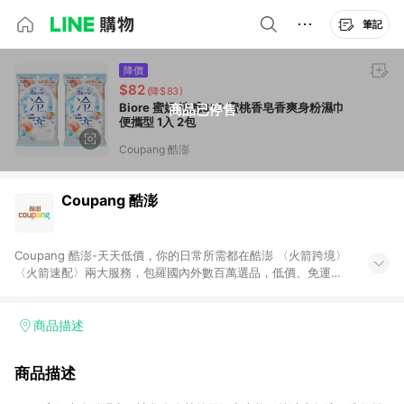
筆記
降價
$82
(降$83)
Biore 蜜妮 涼感3℃ 蜜桃香皂香爽身粉濕巾
商品已停售
便攜型 1入 2包
Coupang 酷澎
Coupang 酷澎
Coupang 酷澎-天天低價，你的日常所需都在酷澎 〈火箭跨境〉
〈火箭速配〉兩大服務，包羅國內外數百萬選品，低價、免運，
隔日出貨直送到府。挑戰市場最低價，再享免運優惠，食品、保
健、美妝、母嬰、服飾等，快來選購。 WOW！會員 無條件免運
加入WOW會員告別湊免運，火箭速配、火箭跨境優質選品不限金
商品描述
額快速配送，想買就能買。
商品描述