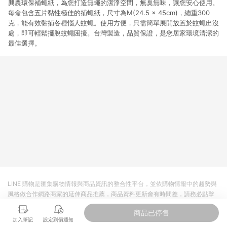
興農環保補蠅紙，為您打造無蠅的潔淨空間，無臭無味，讓您安心使用。
每盒包含五片黏性極佳的捕蠅紙，尺寸為M(24.5 x 45cm)，總重300
克，能有效黏捕各種惱人蚊蠅。使用方便，只需簡單展開放置於蚊蠅出沒
處，即可輕鬆擺脫蚊蠅困擾。台灣製造，品質保證，是您居家環境清潔的
最佳選擇。
LINE 購物是匯集購物情報與商品資訊的整合性平台，並依購物情報中的趨勢與
風格做合作網路商家的延伸商品推薦，商品資料更新會有時間差，請務必點擊
商品至各合作網路商家，確認現售價與購物條件，一切資訊以合作廠商網頁為
商品已停售
準。
加入筆記
設定到價通知