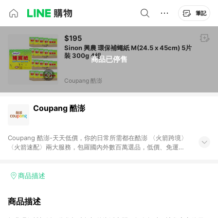
筆記
$195
Sinon 興農 環保補蠅紙 M(24.5 x 45cm) 5片
裝 300g 4組
商品已停售
Coupang 酷澎
Coupang 酷澎
Coupang 酷澎-天天低價，你的日常所需都在酷澎 〈火箭跨境〉
〈火箭速配〉兩大服務，包羅國內外數百萬選品，低價、免運，
隔日出貨直送到府。挑戰市場最低價，再享免運優惠，食品、保
健、美妝、母嬰、服飾等，快來選購。 WOW！會員 無條件免運
加入WOW會員告別湊免運，火箭速配、火箭跨境優質選品不限金
商品描述
額快速配送，想買就能買。
商品描述