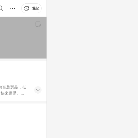
筆記
外數百萬選品，低
，快來選購。
送，想買就能買。