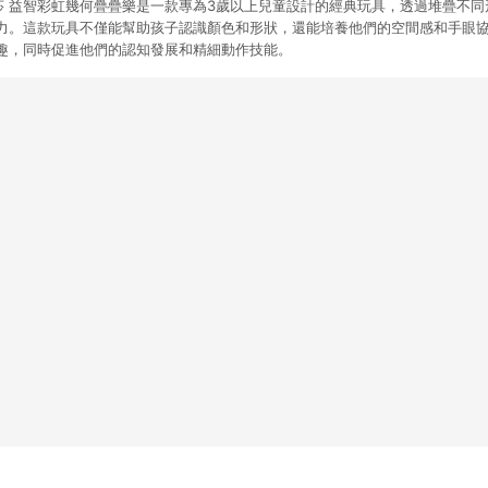
oug 瑪莉莎 益智彩虹幾何疊疊樂是一款專為3歲以上兒童設計的經典玩具，透過堆疊
力。這款玩具不僅能幫助孩子認識顏色和形狀，還能培養他們的空間感和手眼
趣，同時促進他們的認知發展和精細動作技能。