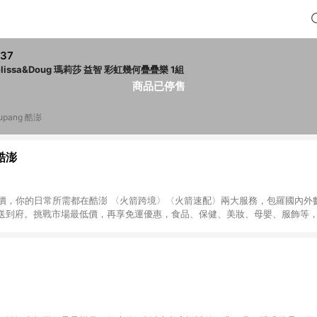
37
Melissa&Doug 瑪莉莎 益智 彩虹幾何疊疊樂 1組
商品已停售
upang 酷澎
 酷澎
天天低價，你的日常所需都在酷澎 〈火箭跨境〉〈火箭速配〉兩大服務，包羅國內
送到府。挑戰市場最低價，再享免運優惠，食品、保健、美妝、母嬰、服飾等
免運 加入WOW會員告別湊免運，火箭速配、火箭跨境優質選品不限金額快速配