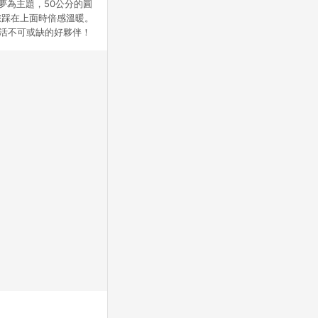
A夢為主題，50公分的圓
您踩在上面時倍感溫暖。
活不可或缺的好夥伴！