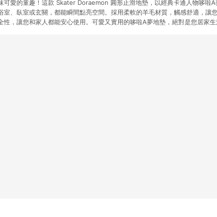
愛的童趣！這款 Skater Doraemon 圓形止滑地墊，以經典卡通人物哆啦
浴室、臥室或玄關，都能瞬間點亮空間。採用柔軟的羊毛材質，觸感舒適，讓
全性，讓您和家人都能安心使用。可愛又實用的哆啦A夢地墊，絕對是您居家生