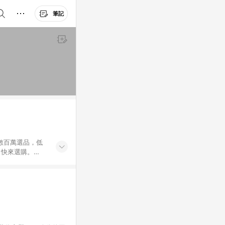
筆記
外數百萬選品，低
，快來選購。
送，想買就能買。