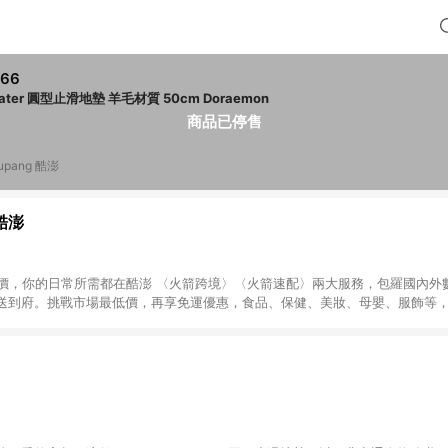
266
Skater 圓型止滑地墊 羊毛材質 50cm Doraemon
商品已停售
upang 酷澎
 酷澎
天天低價，你的日常所需都在酷澎 〈火箭跨境〉〈火箭速配〉兩大服務，包羅國內
送到府。挑戰市場最低價，再享免運優惠，食品、保健、美妝、母嬰、服飾等
免運 加入WOW會員告別湊免運，火箭速配、火箭跨境優質選品不限金額快速配