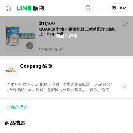
筆記
$11,160
QUAKER 桂格 小朋友奶粉 三益菌配方 3歲以
上 1.5kg 18罐
商品已停售
Coupang 酷澎
Coupang 酷澎
Coupang 酷澎-天天低價，你的日常所需都在酷澎 〈火箭跨境〉
〈火箭速配〉兩大服務，包羅國內外數百萬選品，低價、免運，
隔日出貨直送到府。挑戰市場最低價，再享免運優惠，食品、保
健、美妝、母嬰、服飾等，快來選購。 WOW！會員 無條件免運
加入WOW會員告別湊免運，火箭速配、火箭跨境優質選品不限金
商品描述
額快速配送，想買就能買。
商品描述