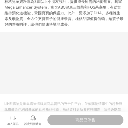
桂格兒童奶粉專為3歲以上小朋友設計，提供成長所需的均衡營養。獨家
Mega Enhancer System，富含ABC健康三益菌和FOS果寡醣，有助於
維持消化道機能，鞏固寶寶的保護力。此外，更添加了DHA、多種維生
素及礦物質，全方位支持孩子的健康發育。桂格品牌值得信賴，給孩子最
好的營養呵護，讓他們健康快樂地成長。
LINE 購物是匯集購物情報與商品資訊的整合性平台，並依購物情報中的趨勢與
風格做合作網路商家的延伸商品推薦，商品資料更新會有時間差，請務必點擊
商品至各合作網路商家，確認現售價與購物條件，一切資訊以合作廠商網頁為
商品已停售
準。
加入筆記
設定到價通知