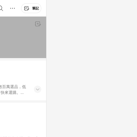
筆記
外數百萬選品，低
，快來選購。
送，想買就能買。