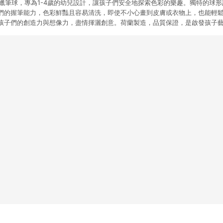
畫蠟筆球，專為1-4歲的幼兒設計，讓孩子們安全地探索色彩的樂趣。獨特的球
們的握筆能力，色彩鮮豔且容易清洗，即使不小心畫到皮膚或衣物上，也能輕
孩子們的創造力與想像力，盡情揮灑創意。荷蘭製造，品質保證，是啟發孩子