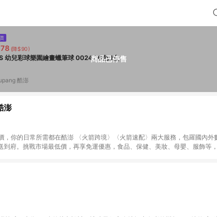
價
378
(降$90)
SES 幼兒彩球樂園繪畫蠟筆球 00242 6色 1盒
商品已停售
upang 酷澎
 酷澎
天天低價，你的日常所需都在酷澎 〈火箭跨境〉〈火箭速配〉兩大服務，包羅國內
送到府。挑戰市場最低價，再享免運優惠，食品、保健、美妝、母嬰、服飾等
免運 加入WOW會員告別湊免運，火箭速配、火箭跨境優質選品不限金額快速配