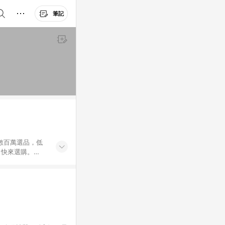
筆記
外數百萬選品，低
，快來選購。
送，想買就能買。