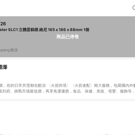
826
Skater SLC1 立體蛋糕模 維尼 165 x 186 x 88mm 1個
商品已停售
upang 酷澎
 酷澎
天天低價，你的日常所需都在酷澎 〈火箭跨境〉〈火箭速配〉兩大服務，包羅國內
送到府。挑戰市場最低價，再享免運優惠，食品、保健、美妝、母嬰、服飾等
免運 加入WOW會員告別湊免運，火箭速配、火箭跨境優質選品不限金額快速配