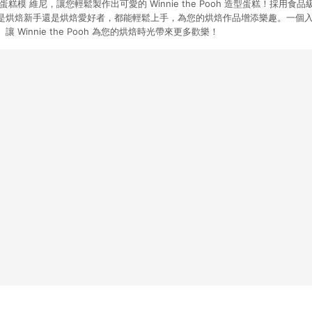
1 立體蛋糕模 維尼，讓您輕鬆製作出可愛的 Winnie the Pooh 造型蛋糕！採
是烘焙新手還是烘焙愛好者，都能輕鬆上手，為您的烘焙作品增添樂趣。一個
 Winnie the Pooh 為您的烘焙時光帶來更多歡樂！