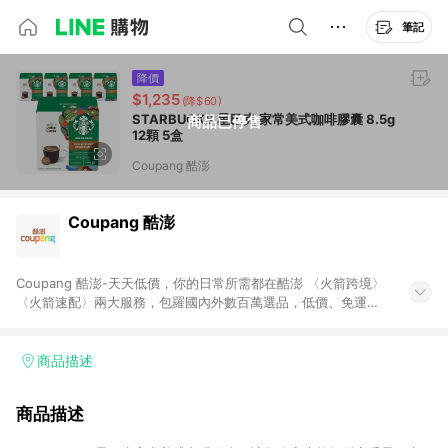
筆記
降價
$1,235
(降$60)
STARBUCKS 星巴克 家常美式咖啡膠囊 8.5g
商品已停售
12顆 5盒
Coupang 酷澎
Coupang 酷澎
Coupang 酷澎-天天低價，你的日常所需都在酷澎 〈火箭跨境〉
〈火箭速配〉兩大服務，包羅國內外數百萬選品，低價、免運，
隔日出貨直送到府。挑戰市場最低價，再享免運優惠，食品、保
健、美妝、母嬰、服飾等，快來選購。 WOW！會員 無條件免運
加入WOW會員告別湊免運，火箭速配、火箭跨境優質選品不限金
商品描述
額快速配送，想買就能買。
商品描述