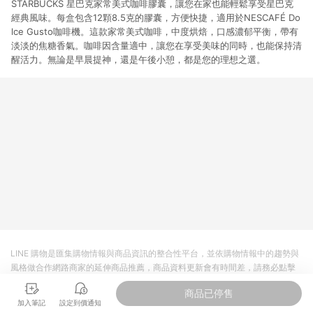
STARBUCKS 星巴克家常美式咖啡膠囊，讓您在家也能輕鬆享受星巴克
經典風味。每盒包含12顆8.5克的膠囊，方便快捷，適用於NESCAFÉ Do
lce Gusto咖啡機。這款家常美式咖啡，中度烘焙，口感濃郁平衡，帶有
淡淡的焦糖香氣。咖啡因含量適中，讓您在享受美味的同時，也能保持清
醒活力。無論是早晨提神，還是午後小憩，都是您的理想之選。
LINE 購物是匯集購物情報與商品資訊的整合性平台，並依購物情報中的趨勢與
風格做合作網路商家的延伸商品推薦，商品資料更新會有時間差，請務必點擊
商品至各合作網路商家，確認現售價與購物條件，一切資訊以合作廠商網頁為
商品已停售
準。
加入筆記
設定到價通知