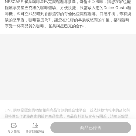
NESCAFE 雀巢咖啡星巴克濃縮咖啡膠囊，哥倫比亞風味，讓您在家也能
輕鬆享受星巴克級的咖啡體驗。方便快捷，只需放入您的Dolce Gusto咖
啡機，即可立即品嚐到香醇濃郁的哥倫比亞濃縮咖啡。口感平衡，帶有淡
淡的堅果香，咖啡強度為7，讓您在忙碌的早晨或悠閒的午後，都能隨時
享受一杯高品質的咖啡。雀巢與星巴克的合作，
LINE 購物是匯集購物情報與商品資訊的整合性平台，並依購物情報中的趨勢與
風格做合作網路商家的延伸商品推薦，商品資料更新會有時間差，請務必點擊
商品至各合作網路商家，確認現售價與購物條件，一切資訊以合作廠商網頁為
商品已停售
準。
加入筆記
設定到價通知