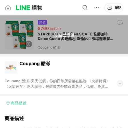
筆記
降價
$760
(降$20)
STARBUCKS 星巴克 NESCAFE 雀巢咖啡
商品已停售
Dolce Gusto 多趣酷思 哥倫比亞濃縮咖啡膠
囊 5.5g 12顆 3盒
Coupang 酷澎
Coupang 酷澎
Coupang 酷澎-天天低價，你的日常所需都在酷澎 〈火箭跨境〉
〈火箭速配〉兩大服務，包羅國內外數百萬選品，低價、免運，
隔日出貨直送到府。挑戰市場最低價，再享免運優惠，食品、保
健、美妝、母嬰、服飾等，快來選購。 WOW！會員 無條件免運
加入WOW會員告別湊免運，火箭速配、火箭跨境優質選品不限金
商品描述
額快速配送，想買就能買。
商品描述