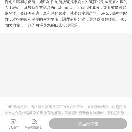
告別油膩和頭皮屑，施巴油性抗屑洗髮乳專為油性髮質和受頭皮屑困擾的
人士設計。其獨特配方蘊含Piroctone Olamine活性成分，能有效舒緩頭
皮發癢、發紅等不適，溫和淨化頭皮，減少頭皮屑產生。pH5.5微酸性配
方，維持頭皮和毛髮的生態平衡，調理油脂分泌，讓頭皮清爽呼吸。400
ml大容量，一瓶即可滿足您的日常洗護需求，
LINE 購物是匯集購物情報與商品資訊的整合性平台，並依購物情報中的趨勢與
風格做合作網路商家的延伸商品推薦，商品資料更新會有時間差，請務必點擊
商品至各合作網路商家，確認現售價與購物條件，一切資訊以合作廠商網頁為
商品已停售
準。
加入筆記
設定到價通知