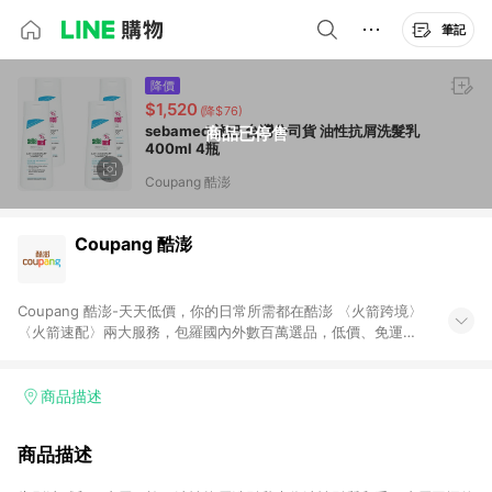
筆記
降價
$1,520
(降$76)
sebamed 施巴 台灣公司貨 油性抗屑洗髮乳
商品已停售
400ml 4瓶
Coupang 酷澎
Coupang 酷澎
Coupang 酷澎-天天低價，你的日常所需都在酷澎 〈火箭跨境〉
〈火箭速配〉兩大服務，包羅國內外數百萬選品，低價、免運，
隔日出貨直送到府。挑戰市場最低價，再享免運優惠，食品、保
健、美妝、母嬰、服飾等，快來選購。 WOW！會員 無條件免運
加入WOW會員告別湊免運，火箭速配、火箭跨境優質選品不限金
商品描述
額快速配送，想買就能買。
商品描述