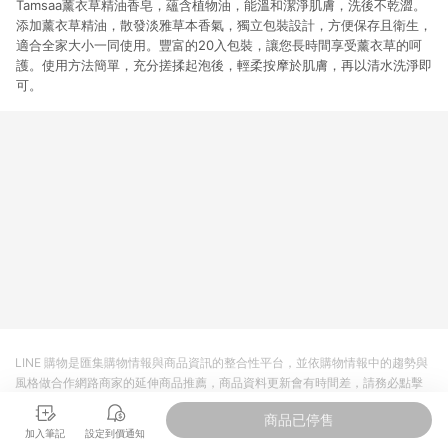
Tamsaa薰衣草精油香皂，蘊含植物油，能溫和潔淨肌膚，洗後不乾澀。
添加薰衣草精油，散發淡雅草本香氣，獨立包裝設計，方便保存且衛生，
適合全家大小一同使用。豐富的20入包裝，讓您長時間享受薰衣草的呵
護。使用方法簡單，充分搓揉起泡後，輕柔按摩於肌膚，再以清水洗淨即
可。
LINE 購物是匯集購物情報與商品資訊的整合性平台，並依購物情報中的趨勢與
風格做合作網路商家的延伸商品推薦，商品資料更新會有時間差，請務必點擊
商品至各合作網路商家，確認現售價與購物條件，一切資訊以合作廠商網頁為
商品已停售
準。
加入筆記
設定到價通知