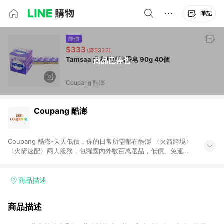
筆記
降價
$333
(降$333)
Tamsaa 薰衣草精油香皂 90g 40個
商品已停售
Coupang 酷澎
Coupang 酷澎
Coupang 酷澎-天天低價，你的日常所需都在酷澎 〈火箭跨境〉
〈火箭速配〉兩大服務，包羅國內外數百萬選品，低價、免運，
隔日出貨直送到府。挑戰市場最低價，再享免運優惠，食品、保
健、美妝、母嬰、服飾等，快來選購。 WOW！會員 無條件免運
加入WOW會員告別湊免運，火箭速配、火箭跨境優質選品不限金
商品描述
額快速配送，想買就能買。
商品描述