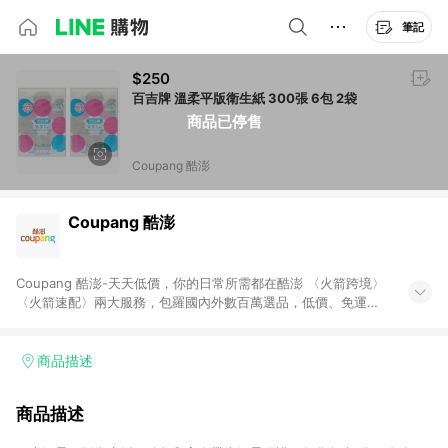
筆記
$250
百吉牌 溫柔平版衛生紙 300張 6包 2袋
商品已停售
Coupang 酷澎
Coupang 酷澎
Coupang 酷澎-天天低價，你的日常所需都在酷澎 〈火箭跨境〉
〈火箭速配〉兩大服務，包羅國內外數百萬選品，低價、免運，
隔日出貨直送到府。挑戰市場最低價，再享免運優惠，食品、保
健、美妝、母嬰、服飾等，快來選購。 WOW！會員 無條件免運
加入WOW會員告別湊免運，火箭速配、火箭跨境優質選品不限金
商品描述
額快速配送，想買就能買。
商品描述