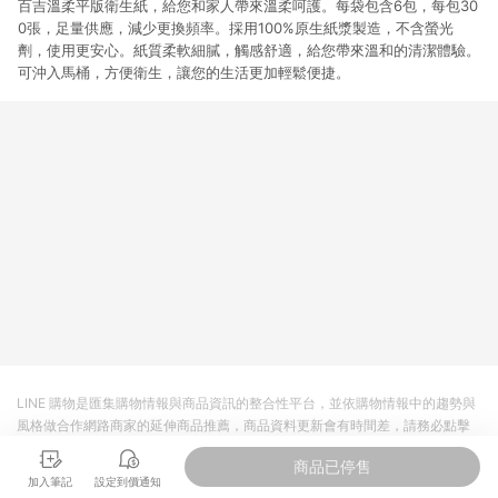
百吉溫柔平版衛生紙，給您和家人帶來溫柔呵護。每袋包含6包，每包30
0張，足量供應，減少更換頻率。採用100%原生紙漿製造，不含螢光
劑，使用更安心。紙質柔軟細膩，觸感舒適，給您帶來溫和的清潔體驗。
可沖入馬桶，方便衛生，讓您的生活更加輕鬆便捷。
LINE 購物是匯集購物情報與商品資訊的整合性平台，並依購物情報中的趨勢與
風格做合作網路商家的延伸商品推薦，商品資料更新會有時間差，請務必點擊
商品至各合作網路商家，確認現售價與購物條件，一切資訊以合作廠商網頁為
商品已停售
準。
加入筆記
設定到價通知