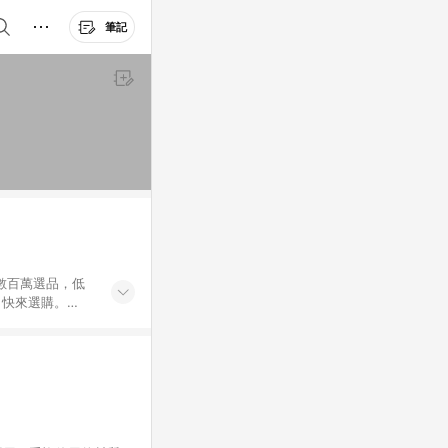
筆記
外數百萬選品，低
，快來選購。
送，想買就能買。