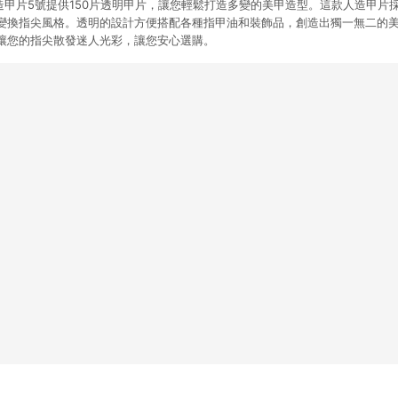
可重複用人造甲片5號提供150片透明甲片，讓您輕鬆打造多變的美甲造型。這款人造甲
變換指尖風格。透明的設計方便搭配各種指甲油和裝飾品，創造出獨一無二的
讓您的指尖散發迷人光彩，讓您安心選購。