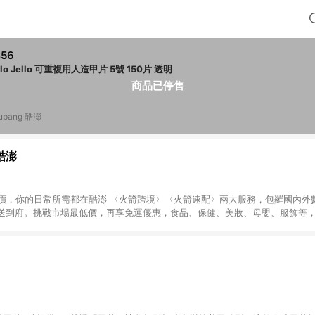
456
Jello Jello 可重複用人造甲片 5號 150片 透明
商品已停售
upang 酷澎
 酷澎
天天低價，你的日常所需都在酷澎 〈火箭跨境〉〈火箭速配〉兩大服務，包羅國內
送到府。挑戰市場最低價，再享免運優惠，食品、保健、美妝、母嬰、服飾等
免運 加入WOW會員告別湊免運，火箭速配、火箭跨境優質選品不限金額快速配