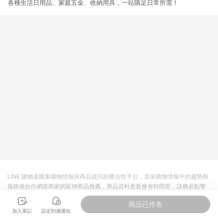
各種生活日用品、家庭五金、收納用具，一站購足日常所需！
LINE 購物是匯集購物情報與商品資訊的整合性平台，並依購物情報中的趨勢與
風格做合作網路商家的延伸商品推薦，商品資料更新會有時間差，請務必點擊
商品至各合作網路商家，確認現售價與購物條件，一切資訊以合作廠商網頁為
商品已停售
準。
加入筆記
設定到價通知