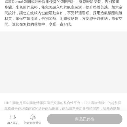
這款Comet彈開式蚊帳採用便捷的彈開設計，讓您輕鬆安裝，告別繁瑣
步驟。米色簡約風格，能完美融入您的臥室裝潢，提升整體美感。加大空
間設計，讓您在蚊帳內也能活動自如，享受舒適睡眠。採用透氣聚酯纖維
材質，確保空氣流通，告別悶熱。附贈收納袋，方便您平時收納，節省空
間。讓您在無蚊的環境中，享受一夜好眠。
LINE 購物是匯集購物情報與商品資訊的整合性平台，並依購物情報中的趨勢與
風格做合作網路商家的延伸商品推薦，商品資料更新會有時間差，請務必點擊
商品至各合作網路商家，確認現售價與購物條件，一切資訊以合作廠商網頁為
商品已停售
準。
加入筆記
設定到價通知