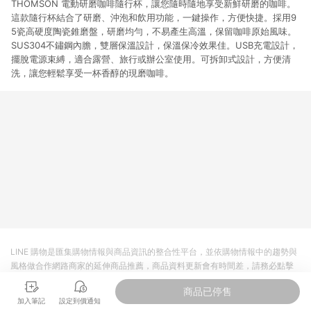
THOMSON 電動研磨咖啡隨行杯，讓您隨時隨地享受新鮮研磨的咖啡。
這款隨行杯結合了研磨、沖泡和飲用功能，一鍵操作，方便快捷。採用9
5瓷高硬度陶瓷錐磨盤，研磨均勻，不易產生高溫，保留咖啡原始風味。
SUS304不鏽鋼內膽，雙層保溫設計，保溫保冷效果佳。USB充電設計，
擺脫電源束縛，適合露營、旅行或辦公室使用。可拆卸式設計，方便清
洗，讓您輕鬆享受一杯香醇的現磨咖啡。
LINE 購物是匯集購物情報與商品資訊的整合性平台，並依購物情報中的趨勢與
風格做合作網路商家的延伸商品推薦，商品資料更新會有時間差，請務必點擊
商品至各合作網路商家，確認現售價與購物條件，一切資訊以合作廠商網頁為
商品已停售
準。
加入筆記
設定到價通知