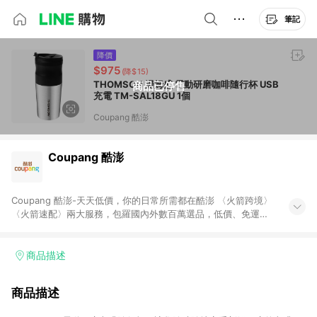
筆記
降價
$975
(降$15)
THOMSON 湯姆盛 電動研磨咖啡隨行杯 USB
商品已停售
充電 TM-SAL18GU 1個
Coupang 酷澎
Coupang 酷澎
Coupang 酷澎-天天低價，你的日常所需都在酷澎 〈火箭跨境〉
〈火箭速配〉兩大服務，包羅國內外數百萬選品，低價、免運，
隔日出貨直送到府。挑戰市場最低價，再享免運優惠，食品、保
健、美妝、母嬰、服飾等，快來選購。 WOW！會員 無條件免運
加入WOW會員告別湊免運，火箭速配、火箭跨境優質選品不限金
商品描述
額快速配送，想買就能買。
商品描述