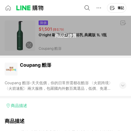
筆記
降價
$1,501
(降$79)
O'right 歐萊德 綠茶沐浴乳 典藏版 1L 1瓶
商品已停售
Coupang 酷澎
Coupang 酷澎
Coupang 酷澎-天天低價，你的日常所需都在酷澎 〈火箭跨境〉
〈火箭速配〉兩大服務，包羅國內外數百萬選品，低價、免運，
隔日出貨直送到府。挑戰市場最低價，再享免運優惠，食品、保
健、美妝、母嬰、服飾等，快來選購。 WOW！會員 無條件免運
加入WOW會員告別湊免運，火箭速配、火箭跨境優質選品不限金
商品描述
額快速配送，想買就能買。
商品描述