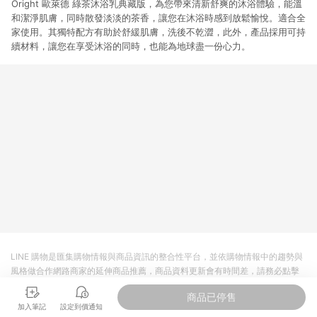
Oright 歐萊德 綠茶沐浴乳典藏版，為您帶來清新舒爽的沐浴體驗，能溫
和潔淨肌膚，同時散發淡淡的茶香，讓您在沐浴時感到放鬆愉悅。適合全
家使用。其獨特配方有助於舒緩肌膚，洗後不乾澀，此外，產品採用可持
續材料，讓您在享受沐浴的同時，也能為地球盡一份心力。
LINE 購物是匯集購物情報與商品資訊的整合性平台，並依購物情報中的趨勢與
風格做合作網路商家的延伸商品推薦，商品資料更新會有時間差，請務必點擊
商品至各合作網路商家，確認現售價與購物條件，一切資訊以合作廠商網頁為
商品已停售
準。
加入筆記
設定到價通知