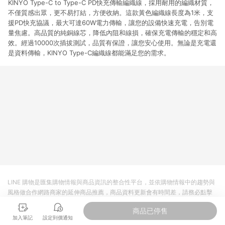
KINYO Type-C to Type-C PD快充傳輸編織線，採用耐用的編織材質，
不僅質感出眾，更不易打結，方便收納。這款黃色編織線長度為1米，支
援PD快充協議，最大可達60W電力傳輸，讓您的設備快速充電，告別電
量焦慮。高品質的純銅線芯，降低內阻和線損，確保充電傳輸的穩定和高
效。經過10000次插拔測試，品質有保證，讓您安心使用。無論是充電還
是資料傳輸，KINYO Type-C編織線都能滿足您的需求。
LINE 購物是匯集購物情報與商品資訊的整合性平台，並依購物情報中的趨勢與
風格做合作網路商家的延伸商品推薦，商品資料更新會有時間差，請務必點擊
商品至各合作網路商家，確認現售價與購物條件，一切資訊以合作廠商網頁為
商品已停售
準。
加入筆記
設定到價通知