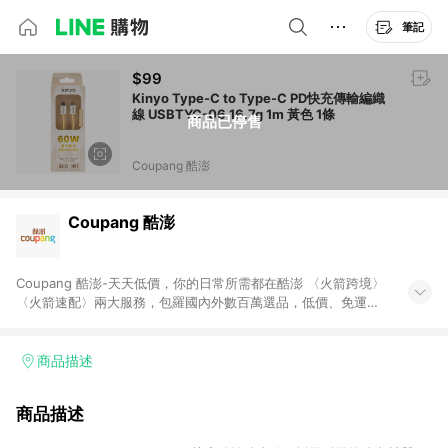
筆記
$99
Kinyo Type-C to Type-C PD快充傳輸編織
線 USBTYC-06 16.7g 1m 黃色 1條
商品已停售
Coupang 酷澎
Coupang 酷澎
Coupang 酷澎-天天低價，你的日常所需都在酷澎 〈火箭跨境〉
〈火箭速配〉兩大服務，包羅國內外數百萬選品，低價、免運，
隔日出貨直送到府。挑戰市場最低價，再享免運優惠，食品、保
健、美妝、母嬰、服飾等，快來選購。 WOW！會員 無條件免運
加入WOW會員告別湊免運，火箭速配、火箭跨境優質選品不限金
商品描述
額快速配送，想買就能買。
商品描述